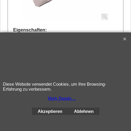
Eigenschaften:
Dosierung: 100 mg
Wirkstoff: Sildenafilzitrat
Einnahmezeitpunkt: 30 Minuten vor dem
Geschlechtsverkehr
Hersteller: Sunrise Remedies
Diese Website verwendet Cookies, um Ihre Browsing-
Erfahrung zu verbessern.
Wirkungsdauer: 6 bis 8 Stunden
Mehr Details ...
Mehr Infos
Akzeptieren
Ablehnen