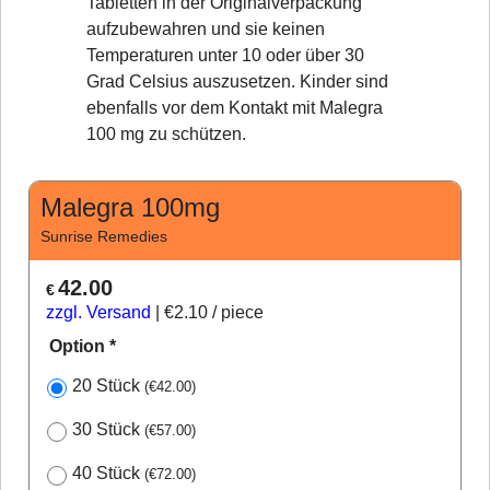
Tabletten in der Originalverpackung
aufzubewahren und sie keinen
Temperaturen unter 10 oder über 30
Grad Celsius auszusetzen. Kinder sind
ebenfalls vor dem Kontakt mit Malegra
100 mg zu schützen.
Malegra 100mg
Sunrise Remedies
42.00
€
zzgl. Versand
€2.10
/ piece
Option
*
20 Stück
(
€42.00
)
30 Stück
(
€57.00
)
40 Stück
(
€72.00
)